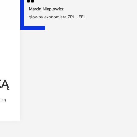
Marcin NIeplowicz
główny ekonomista ZPL i EFL
KĄ
 są