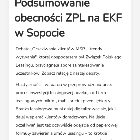
Podsumowanie
Media o leasingu
Partnerzy ZPL
Klauzule informacyjne
Materiały do pobrania
Subskrybuj Leaseletter
obecności ZPL na EKF
Kontakt dla mediów
w Sopocie
Debata „Oczekiwania klientów MŚP – trendy i
wyzwania", której gospodarzem był Związek Polskiego
Leasingu, przyciągnęła spore zainteresowanie
uczestników. Zobacz relację z naszej debaty.
Elastyczności i wsparcia w przeprowadzeniu przez
proces inwestycji leasingowej oczekują od firm
leasingowych mikro-, mali i średni przedsiębiorcy.
Branża leasingowa musi dalej digitalizować się, jak i
dalej wspierać klientów doradztwem. Na liście
oczekiwań jest też oczywiście odejście od papierowej
formuły zawierania umów leasingu – to krótkie