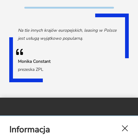
Na tle innych krajów europejskich, leasing w Polsce
jest usługą wyjątkowo popularną.
Monika Constant
prezeska ZPL
Związek Polskiego Leasingu,
Informacja
ul. Rejtana 17 lok. 22,