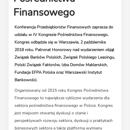
Media o leasingu
Partnerzy ZPL
Klauzule informacyjne
Materiały do pobrania
Finansowego
Subskrybuj Leaseletter
Kontakt dla mediów
Konferencja Przedsiębiorstw Finansowych zaprasza do
udziału w IV Kongresie Pośrednictwa Finansowego.
Kongres odbędzie się w Warszawie, 2 października
2018 roku. Patronat Honorowy nad wydarzeniem objął
Związek Banków Polskich, Związek Polskiego Leasingu,
Polski Związek Faktorów, Izba Domów Maklerskich,
Fundacja EFPA Polska oraz Warszawski Instytut
Bankowości.
Organizowany od 2015 roku Kongres Pośrednictwa
Finansowego to największe cykliczne wydarzenia dla
sektora pośrednictwa finansowego w Polsce. Kongres
jest miejscem otwartej dyskusji o stanie i
perspektywach rozwoju sektora, dyskusji o praktykach
biznesowych sektora a także platformą wymiany