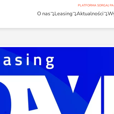
PLATFORMA SORGA
|
PA
O nas
Leasing
Aktualności
Wy