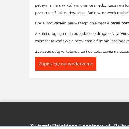
pełnym zmian, w którym granice między rzeczywistości
przestrzeni? Jak budować zaufanie w nowych realiac
Podsumowaniem pierwszego dnia będzie
panel pre
Z kolei drugiego dnia odbędzie się druga edycja
Vend
zaprezentować swoje rozwiązania firmom leasingo
Zapiszcie datę w kalendarzu i do zobaczenia na eLea
Zapisz się na wydarzenie
Związek Polskiego Leasingu,
ul. Rejta