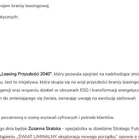
ojem branży leasingowej.
atycznych:
„Leasing Przyszłości 2040”
, który pozwala spojrzeć na nadchodzące zmi
est to inicjatywa, która skupia się na wizji przyszłości branży leasing
eligencji oraz wsparciu działań w obszarach ESG i transformacji energetycz
ch do zmieniającego się świata, zwracając uwagę na ewolucję zachowań
w poszerzoną o ocenę wyzwań cyfrowych i potrzeb klientów.
ego dnia będzie
Zuzanna Skalska
– specjalistka w dziedzinie Strategic Fu
ystąpieniu „ŚWIAT LIMINALNY: eksploracja nowego porządku” opowie o 