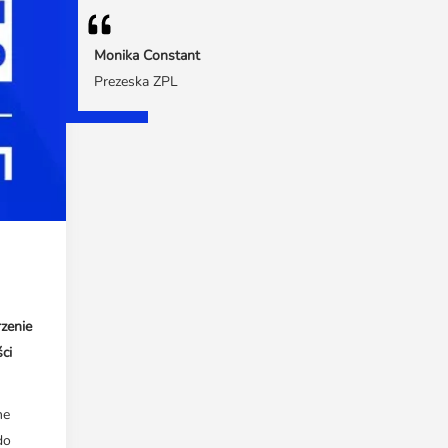
Monika Constant
Prezeska ZPL
rzenie
ci
he
do