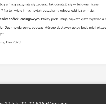
ą a fikcją zaczynają się zacierać. Jak odnaleźć się w tej dynamicznej
h? Na te i wiele innych pytań poszukamy odpowiedzi już w maju.
zesów spółek leasingowych
, którzy podsumują najważniejsze wyzwania b
or Day
- wydarzenie, podczas którego dostawcy usług będą mieli okazję
wym
sing Day 2025!
na 17 lok. 22,
02-516 Warszawa