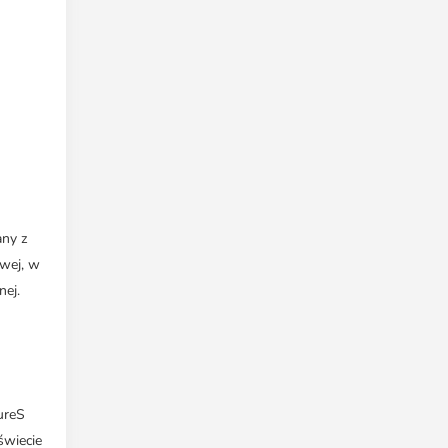
any z
owej, w
nej.
tureS
świecie