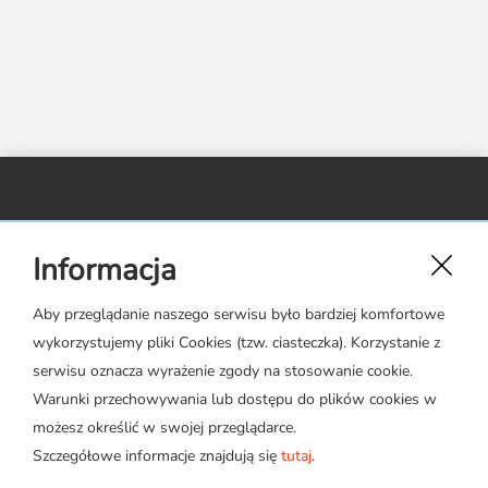
Media o leasingu
Partnerzy ZPL
Klauzule informacyjne
Materiały do pobrania
Subskrybuj Leaseletter
Kontakt dla mediów
Związek Polskiego Leasingu,
Informacja
ul. Rejtana 17 lok. 22,
02-516 Warszawa
Aby przeglądanie naszego serwisu było bardziej komfortowe
wykorzystujemy pliki Cookies (tzw. ciasteczka). Korzystanie z
zpl@leasing.org.pl
serwisu oznacza wyrażenie zgody na stosowanie cookie.
Warunki przechowywania lub dostępu do plików cookies w
możesz określić w swojej przeglądarce.
Szczegółowe informacje znajdują się
tutaj
.