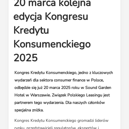
20 marca kolejna
Media o leasingu
Partnerzy ZPL
Klauzule informacyjne
Materiały do pobrania
Subskrybuj Leaseletter
edycja Kongresu
Kontakt dla mediów
Kredytu
Konsumenckiego
2025
Kongres Kredytu Konsumenckiego, jedno z kluczowych
wydarzeń dla sektora consumer finance w Polsce,
odbędzie się już 20 marca 2025 roku w Sound Garden
Hotel w Warszawie. Związek Polskiego Leasingu jest
partnerem tego wydarzenia. Dla naszych członków
specjalna zniżka.
Kongres Kredytu Konsumenckiego gromadzi liderów
rynku, przedstawicieli regulatorów, ekspertów i