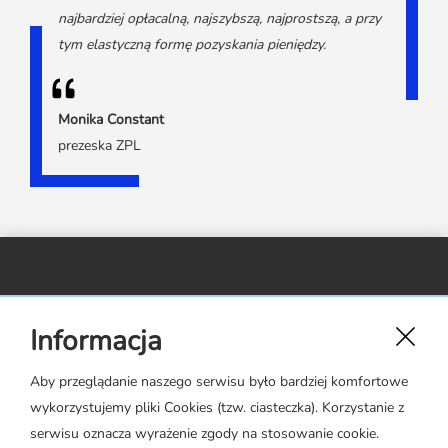
najbardziej opłacalną, najszybszą, najprostszą, a przy
tym elastyczną formę pozyskania pieniędzy.
Monika Constant
prezeska ZPL
Związek Polskiego Leasingu,
Informacja
ul. Rejtana 17 lok. 22,
02-516 Warszawa
Aby przeglądanie naszego serwisu było bardziej komfortowe
wykorzystujemy pliki Cookies (tzw. ciasteczka). Korzystanie z
zpl@leasing.org.pl
serwisu oznacza wyrażenie zgody na stosowanie cookie.