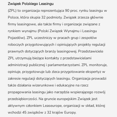
Media o leasingu
Partnerzy ZPL
Klauzule informacyjne
Związek Polskiego Leasingu
Materiały do pobrania
Subskrybuj Leaseletter
(ZPL) to organizacja reprezentująca 90 proc. rynku leasingu w
Kontakt dla mediów
Polsce, która skupia 32 podmioty. Związek zrzesza głównie
firmy leasingowe, ale także firmy i organizacje związane z
rynkiem wynajmu (Polski Związek Wynajmu i Leasingu
Pojazdów). ZPL uczestniczy w pracach grup i zespołów
roboczych przygotowujących i opiniujących projekty regulacji
prawnych dotyczących branży leasingowej. Przedstawiciele
ZPL utrzymują bieżące kontakty z przedstawicielami
administracji publicznej i parlamentarzystami. ZPL monitoruje,
opiniuje, przygotowuje lub zleca przygotowanie ekspertyz w
zakresie regulacji dotyczących leasingu. Organizacja prowadzi
także działania wizerunkowe i edukacyjne na rzecz
propagowania leasingu jako narzędzia wspierającego rozwój
przedsiębiorczości. Na gruncie europejskim Związek jest
aktywnym członkiem Leaseurope, organizacji w skład, której
wchodzi 45 związków z 32 krajów Europy.