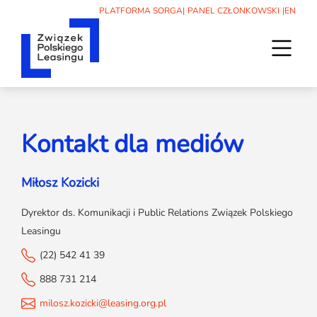
PLATFORMA SORGA
|
PANEL CZŁONKOWSKI
|
EN
O nas
Kontakt dla mediów
Związek
Leasing
Władze
Artykuły
Aktualności
Członkowie
Miłosz Kozicki
Poradniki
Statut
Aktualności
Wydarzenia
Podcasty
Kodeks etyki
Dyrektor ds. Komunikacji i Public Relations Związek Polskiego
30-lecie ZPL
Raporty i badania
Wydarzenia
Statystyki
Sąd koleżeński
Leasingu
Słownik
Kalendarz
Współpraca międzynarodowa
(22) 542 41 39
Media
Dla początkujących
Szkolenia
Historia ZPL
Znajdź leasingodawcę
Patronaty
888 731 214
Informacje prasowe
Członkostwo
Kontakt
Archiwum
Informacje prasowe firm członkowskich
milosz.kozicki@leasing.org.pl
Zespół ZPL
Kontakt