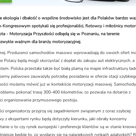
że ekologia i dbałość o wspólne środowisko jest dla Polaków bardzo wa
ngresowym spotykali się profesjonaliści, flotowcy i miłośnicy motory
ota - Motoryzacja Przyszłości odbędą się w Poznaniu, na terenie
zwykle ważnym dla branży motoryzacyjnej.
jnej. Producenci samochodów masowo wprowadzają do swoich ofert mo
e Polacy będą mogli skorzystać z dopłat do zakupu aut elektrycznych, a 
tem. Polska przestała także być białą plamą na mapie infrastruktury ła
ncerny paliwowe zauważyły potrzebę posiadania w ofercie stacji szybkieg
ności możemy mówić już w kontekście motoryzacji masowej. Samochody,
roblemu pokonać trasę 300-400 kilometrów, co pozwala na dotarcie z
ci organizowania przymusowego postoju.
i organizatorzy przyjrzą się zagadnieniom związanym z coraz szybciej
y z ekspertami rynku będą dotyczyły kierunku, jaki obrały koncerny
nie o to czy rynek europejski i preferencje klientów są w stanie kreow
żniejsze będzie to, co wydarzy się na największych rynkach azjatyckich? 