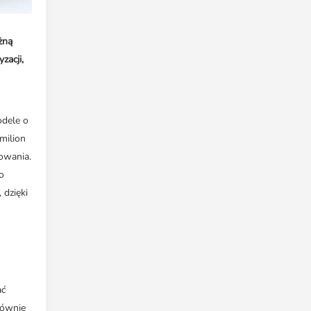
żną
zacji,
dele o
milion
dowania.
o
 dzięki
ać
Równie