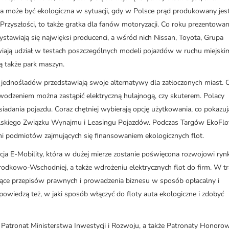
ja może być ekologiczna w sytuacji, gdy w Polsce prąd produkowany jest
Przyszłości, to także gratka dla fanów motoryzacji. Co roku prezentowa
awiają się najwięksi producenci, a wśród nich Nissan, Toyota, Grupa
iają udział w testach poszczególnych modeli pojazdów w ruchu miejski
ją także park maszyn.
jednośladów przedstawiają swoje alternatywy dla zatłoczonych miast. 
wodzeniem można zastąpić elektryczną hulajnogą, czy skuterem. Polacy
iadania pojazdu. Coraz chętniej wybierają opcję użytkowania, co pokazuj
olskiego Związku Wynajmu i Leasingu Pojazdów. Podczas Targów EkoFlo
mi podmiotów zajmujących się finansowaniem ekologicznych flot.
cja E-Mobility, która w dużej mierze zostanie poświęcona rozwojowi ryn
rodkowo-Wschodniej, a także wdrożeniu elektrycznych flot do firm. W tr
zące przepisów prawnych i prowadzenia biznesu w sposób opłacalny i
powiedzą też, w jaki sposób włączyć do floty auta ekologiczne i zdobyć
y Patronat Ministerstwa Inwestycji i Rozwoju, a także Patronaty Honoro