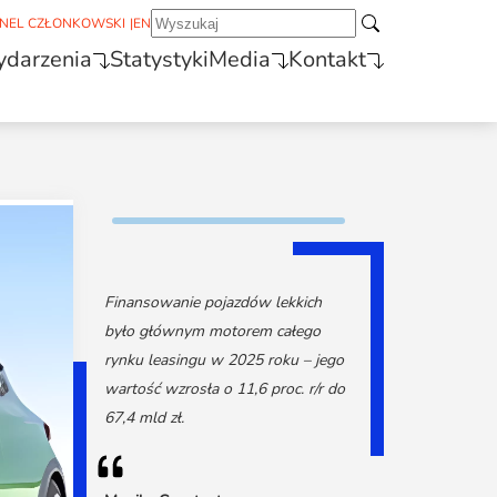
NEL CZŁONKOWSKI
|
EN
darzenia
Statystyki
Media
Kontakt
Finansowanie pojazdów lekkich
było głównym motorem całego
rynku leasingu w 2025 roku – jego
wartość wzrosła o 11,6 proc. r/r do
67,4 mld zł.