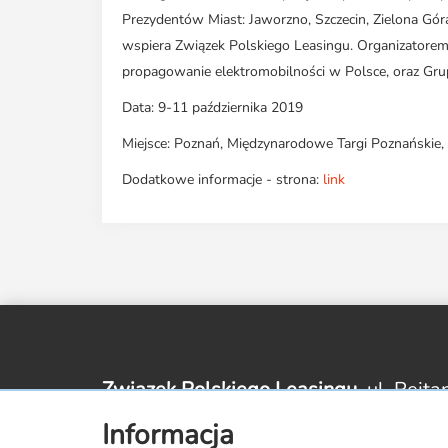
Prezydentów Miast: Jaworzno, Szczecin, Zielona Gór
wspiera Związek Polskiego Leasingu. Organizatorem
propagowanie elektromobilności w Polsce, oraz Gr
Data: 9-11 października 2019
Miejsce: Poznań, Międzynarodowe Targi Poznańskie, 
Dodatkowe informacje - strona:
link
Związek Polskiego Leasingu,
ul. Rejta
Informacja
zpl@leasing.org.pl