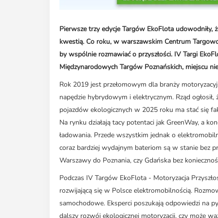
Pierwsze trzy edycje Targów EkoFlota udowodniły, 
kwestią. Co roku, w warszawskim Centrum Targowo-Ko
by wspólnie rozmawiać o przyszłości. IV Targi EkoFl
Międzynarodowych Targów Poznańskich, miejscu nie
Rok 2019 jest przełomowym dla branży motoryzacy
napędzie hybrydowym i elektrycznym. Rząd ogłosił, ż
pojazdów ekologicznych w 2025 roku ma stać się fak
Na rynku działają tacy potentaci jak GreenWay, a ko
ładowania. Przede wszystkim jednak o elektromobil
coraz bardziej wydajnym bateriom są w stanie bez p
Warszawy do Poznania, czy Gdańska bez koniecznoś
Podczas IV Targów EkoFlota - Motoryzacja Przyszłośc
rozwijającą się w Polsce elektromobilnością. Rozmow
samochodowe. Eksperci poszukają odpowiedzi na pyta
dalszy rozwój ekologicznej motoryzacji, czy może wa