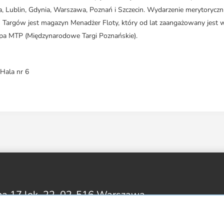
a, Lublin, Gdynia, Warszawa, Poznań i Szczecin. Wydarzenie merytoryczn
 Targów jest magazyn Menadżer Floty, który od lat zaangażowany jest 
upa MTP (Międzynarodowe Targi Poznańskie).
Hala nr 6
na 17 lok. 22,
02-516 Warszawa