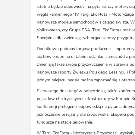
istotna będzie odpowiedzi na pytanie, czy motoryzac
węgla kamiennego? IV Targi EkoFlota - Motoryzacja 
najnowsze modele samochodów z całego świata. Wyst
Volkswagen, czy Grupa PSA. Targi EkoFlota umożliw
Specjalnie dla zwiedzających organizatorzy przygotu
Dodatkowo podczas targów producenci i importerzy 
się bowiem, że na ostatnim odcinku, samochód z po
zmieniają także swoje przyzwyczajenia w sprawie pos
najnowsze raporty Związku Polskiego Leasingu i P
jednym miejscu, będzie można zapoznać się z oferta
Pierwszego dnia targów odbędzie się także konferen
pojazdów elektrycznych i infrastruktury w Europie Ś
konferencji prelegenci odpowiedzą na pytania dotyc
jednocześnie przyjazny dla środowiska. Eksperci pod
fundusze na stacje ładowania.
IV Targi EkoFlota - Motoryzacja Przyszłości uzyskał