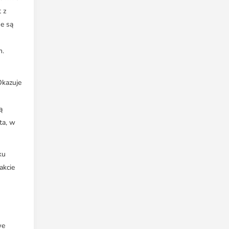
 z
ne są
m.
Okazuje
ą
ta, w
ku
akcie
we