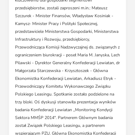
kluczowemu dla gospodarki segmentowi
przedsiębiorstw, zostali zaproszeni m.in.: Mateusz
Szczurek - Minister Finansów, Władysław Kosiniak -
Kamysz- Minister Pracy i Polityki Społecznej,
przedstawiciele Ministerstwa Gospodarki, Ministerstwa
Infrastruktury i Rozwoju, przedsiębiorcy,
Przewodnicząca Komisji Nadzwyczajnej ds. związanych z
ograniczeniem biurokracji - poseł Maria M. Janyska, Lech
Pilawski - Dyrektor Generalny Konfederacji Lewiatan, dr
Małgorzata Starczewska - Krzysztoszek - Główna
Ekonomistka Konfederacji Lewiatan, Arkadiusz Etryk -
Przewodniczący Komitetu Wykonawczego Związku
Polskiego Leasingu. Spotkanie zostało podzielone na
trzy bloki. Oś dyskusji stanowiła prezentacja wyników
badania Konfederacji Lewiatan „Monitoring Kondycji
Sektora MMŚP 2014". Partnerem Głównym badania
został Związek Polskiego Leasingu, a partnerem
wspierającym PZU. Główna Ekonomistka Konfederacji