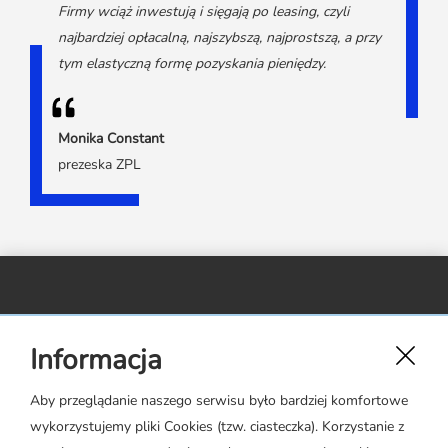
Firmy wciąż inwestują i sięgają po leasing, czyli
najbardziej opłacalną, najszybszą, najprostszą, a przy
tym elastyczną formę pozyskania pieniędzy.
Monika Constant
prezeska ZPL
Związek Polskiego Leasingu,
Informacja
ul. Rejtana 17 lok. 22,
02-516 Warszawa
Aby przeglądanie naszego serwisu było bardziej komfortowe
wykorzystujemy pliki Cookies (tzw. ciasteczka). Korzystanie z
zpl@leasing.org.pl