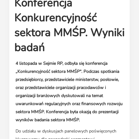
Konferencja
Media o leasingu
Partnerzy ZPL
Klauzule informacyjne
Materiały do pobrania
Subskrybuj Leaseletter
Konkurencyjność
Kontakt dla mediów
sektora MMŚP. Wyniki
badań
4 listopada w Sejmie RP, odbyła się konferencja
„Konkurencyjność sektora MMŚP". Podczas spotkania
przedsiębiorcy, przedstawiciele ministerstw, posłowie,
oraz przedstawiciele organizacji pracodawców i
organizacji branżowych dyskutowali na temat
uwarunkowań regulacyjnych oraz finansowych rozwoju
sektora MMŚP. Konferencja była okazją do prezentacji
wyników badania sektora MMŚP.
Do udziału w dyskusjach panelowych poświęconych