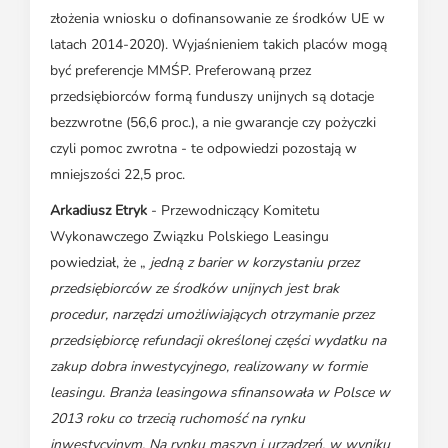
złożenia wniosku o dofinansowanie ze środków UE w
latach 2014-2020). Wyjaśnieniem takich placów mogą
być preferencje MMŚP. Preferowaną przez
przedsiębiorców formą funduszy unijnych są dotacje
bezzwrotne (56,6 proc.), a nie gwarancje czy pożyczki
czyli pomoc zwrotna - te odpowiedzi pozostają w
mniejszości 22,5 proc.
Arkadiusz Etryk
- Przewodniczący Komitetu
Wykonawczego Związku Polskiego Leasingu
powiedział, że „
jedną z barier w korzystaniu przez
przedsiębiorców ze środków unijnych jest brak
procedur, narzędzi umożliwiających otrzymanie przez
przedsiębiorcę refundacji określonej części wydatku na
zakup dobra inwestycyjnego, realizowany w formie
leasingu. Branża leasingowa sfinansowała w Polsce w
2013 roku co trzecią ruchomość na rynku
inwestycyjnym. Na rynku maszyn i urządzeń, w wyniku