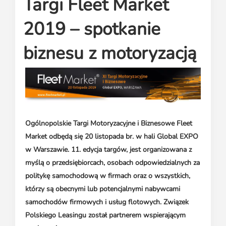
Targi Fleet Market
Media o leasingu
Partnerzy ZPL
Klauzule informacyjne
Materiały do pobrania
Subskrybuj Leaseletter
2019 – spotkanie
Kontakt dla mediów
biznesu z motoryzacją
Ogólnopolskie Targi Motoryzacyjne i Biznesowe Fleet
Market odbędą się 20 listopada br. w hali Global EXPO
w Warszawie. 11. edycja targów, jest organizowana z
myślą o przedsiębiorcach, osobach odpowiedzialnych za
politykę samochodową w firmach oraz o wszystkich,
którzy są obecnymi lub potencjalnymi nabywcami
samochodów firmowych i usług flotowych. Związek
Polskiego Leasingu został partnerem wspierającym